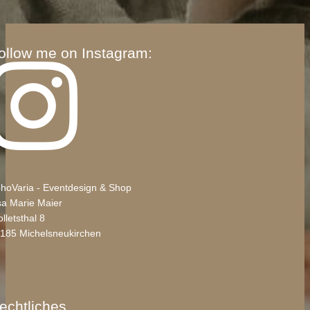
ollow me on Instagram:
hoVaria - Eventdesign & Shop
sa Marie Maier
lletsthal 8
185 Michelsneukirchen
echtliches