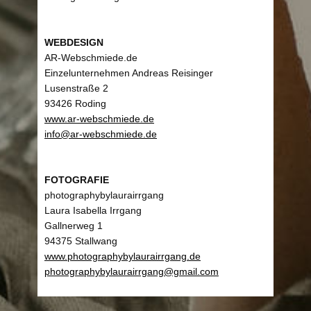
WEBDESIGN
AR-Webschmiede.de
Einzelunternehmen Andreas Reisinger
Lusenstraße 2
93426 Roding
www.ar-webschmiede.de
info@ar-webschmiede.de
FOTOGRAFIE
photographybylaurairrgang
Laura Isabella Irrgang
Gallnerweg 1
94375 Stallwang
www.photographybylaurairrgang.de
photographybylaurairrgang@gmail.com